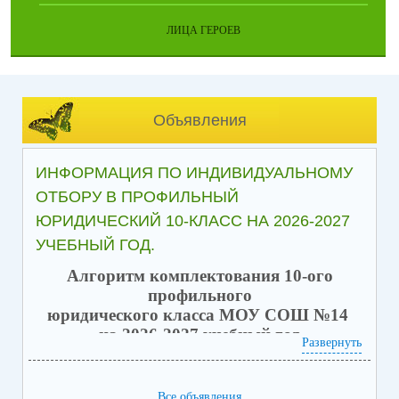
ЛИЦА ГЕРОЕВ
Объявления
ИНФОРМАЦИЯ ПО ИНДИВИДУАЛЬНОМУ
ОТБОРУ В ПРОФИЛЬНЫЙ
ЮРИДИЧЕСКИЙ 10-КЛАСС НА 2026-2027
УЧЕБНЫЙ ГОД.
Алгоритм комплектования 10-ого
профильного
юридического класса МОУ СОШ №14
на 2026-2027 учебный год
Развернуть
Окончание основного
экзаменационного периода у обучающихся
Все объявления