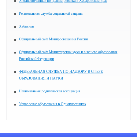
воспитательной работе, педагог-
Уполномоченный по правам ребенка в Хабаровском крае
психолог, представители управляющего
Совета.
Региональная служба социальной защиты
Хабавики
Официальный сайт Минпросвещения России
Официальный сайт Министерства науки и высшего образования
Российской Федерации
ФЕДЕРАЛЬНАЯ СЛУЖБА ПО НАДЗОРУ В СФЕРЕ
ОБРАЗОВАНИЯ И НАУКИ
Национальная родительская ассоциация
Управление образования в Одноклассниках